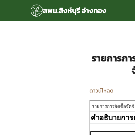
Skip
สพม.สิงห์บุรี อ่างทอง
to
content
S
fo
แรก
rvice
รายการการจ
ลพื้นฐาน
อเรา
ซด์กลุ่มงาน
ดาวน์โหลด
่ระบบ