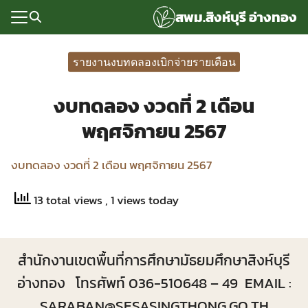
Skip
สพม.สิงห์บุรี อ่างทอง
to
content
Search
for:
รายงานงบทดลองเบิกจ่ายรายเดือน
แรก
งบทดลอง งวดที่ 2 เดือน
rvice
พฤศจิกายน 2567
ลพื้นฐาน
งบทดลอง งวดที่ 2 เดือน พฤศจิกายน 2567
อเรา
ซด์กลุ่มงาน
13 total views
, 1 views today
่ระบบ
สำนักงานเขตพื้นที่การศึกษามัธยมศึกษาสิงห์บุรี
อ่างทอง โทรศัพท์ 036-510648 – 49 EMAIL :
SARABAN@SESASINGTHONG.GO.TH