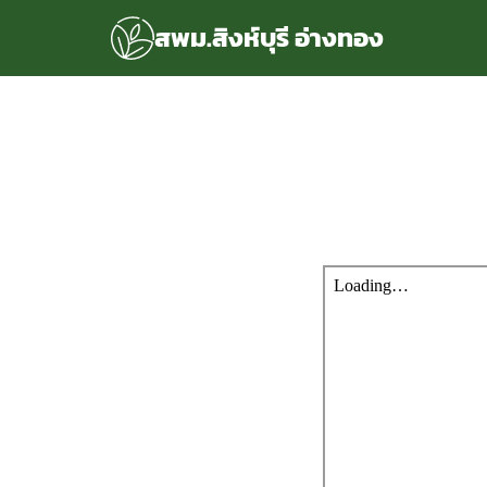
Skip
สพม.สิงห์บุรี อ่างทอง
to
content
S
fo
แรก
rvice
ลพื้นฐาน
อเรา
ซด์กลุ่มงาน
่ระบบ