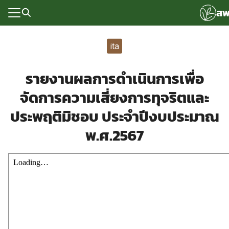
Skip
สพ
to
content
Search
for:
ita
แรก
รายงานผลการดำเนินการเพื่อ
rvice
จัดการความเสี่ยงการทุจริตและ
ลพื้นฐาน
ประพฤติมิชอบ ประจำปีงบประมาณ
อเรา
พ.ศ.2567
ซด์กลุ่มงาน
่ระบบ