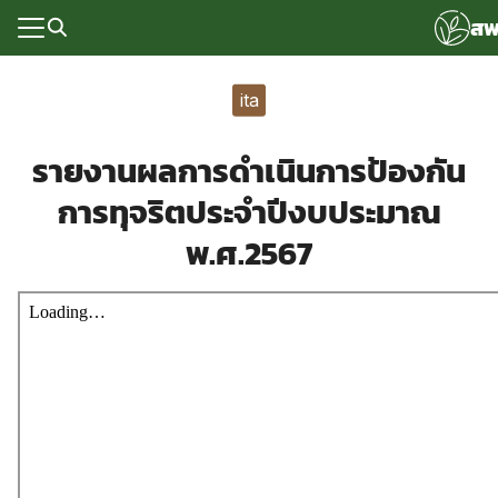
Skip
สพ
to
content
Search
for:
ita
แรก
รายงานผลการดำเนินการป้องกัน
rvice
การทุจริตประจำปีงบประมาณ
ลพื้นฐาน
พ.ศ.2567
อเรา
ซด์กลุ่มงาน
่ระบบ