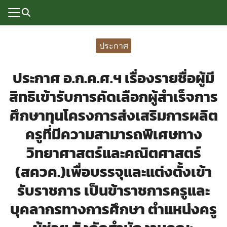
Skip
to
content
Search
for:
ประกาศ
แรก
ประกาศ อ.ก.ค.ศ.ฯ เรื่องรายชื่อผู้มี
rvice
สิทธิเข้ารับการคัดเลือกผู้สำเร็จการ
ลพื้นฐาน
ศึกษาทุนโครงการส่งเสริมการผลิต
อเรา
ครูที่มีความสามารถพิเศษทาง
ซด์กลุ่มงาน
วิทยาศาสตร์และคณิตศาสตร์
(สควค.)เพื่อบรรจุและแต่งตั้งเข้า
่ระบบ
รับราชการ เป็นข้าราชการครูและ
บุคลากรทางการศึกษา ตำแหน่งครู