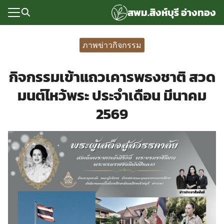
Skip
สพม.สิงห์บุรี อ่างทอง
to
content
Search
for:
ภาพข่าวกิจกรรม
แรก
กิจกรรมเข้าแถวเคารพธงชาติ สวด
rvice
มนต์ไหว้พระ ประจำเดือน มีนาคม
ลพื้นฐาน
2569
อเรา
ซด์กลุ่มงาน
่ระบบ