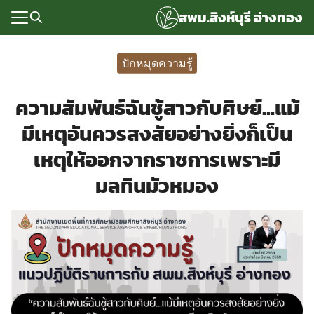
Skip
สพม.สิงห์บุรี อ่างทอง
to
content
Search
for:
ปักหมุดความรู้
แรก
ความสัมพันธ์ฉันชู้สาวกับศิษย์…แม้
rvice
มีเหตุอันควรสงสัยอย่างยิ่งก็เป็น
ลพื้นฐาน
เหตุให้ออกจากราชการเพราะมี
อเรา
มลทินมัวหมอง
ซด์กลุ่มงาน
่ระบบ