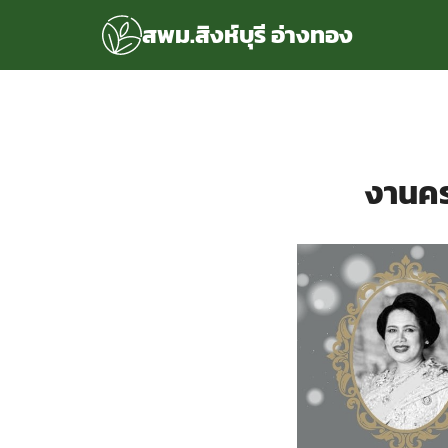
Skip
สพม.สิงห์บุรี อ่างทอง
to
content
S
fo
แรก
rvice
งานคร
ลพื้นฐาน
อเรา
ซด์กลุ่มงาน
่ระบบ