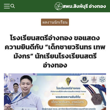
Skip
สพม.สิงห์บุรี อ่างทอง
to
content
Search
for:
ผลงานนักเรียน
แรก
โรงเรียนสตรีอ่างทอง ขอแสดง
rvice
ความยินดีกับ “เด็กชายวรินทร เทพ
ลพื้นฐาน
มังกร” นักเรียนโรงเรียนสตรี
อเรา
อ่างทอง
ซด์กลุ่มงาน
่ระบบ