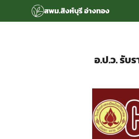
Skip
สพม.สิงห์บุรี อ่างทอง
to
content
S
fo
แรก
rvice
อ.ป.ว. รับ
ลพื้นฐาน
อเรา
ซด์กลุ่มงาน
่ระบบ