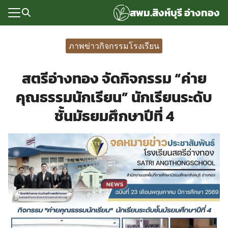
Skip
สพม.สิงห์บุรี อ่างทอง
to
content
Search
for:
ภาพข่าวกิจกรรมโรงเรียน
แรก
สตรีอ่างทอง จัดกิจกรรม “ค่าย
rvice
คุณธรรมนักเรียน” นักเรียนระดับ
ลพื้นฐาน
ชั้นมัธยมศึกษาปีที่ 4
อเรา
ซด์กลุ่มงาน
่ระบบ