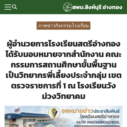
Skip
สพม.สิงห์บุรี อ่างทอง
to
content
Search
for:
ภาพข่าวกิจกรรมโรงเรียน
แรก
ผู้อำนวยการโรงเรียนสตรีอ่างทอง
rvice
ได้รับมอบหมายจากสำนักงาน คณะ
ลพื้นฐาน
กรรมการสถานศึกษาขั้นพื้นฐาน
อเรา
เป็นวิทยากรพี่เลี้ยงประจำกลุ่ม เขต
ซด์กลุ่มงาน
ตรวจราชการที่ 1 ณ โรงเรียนวัง
ม่วงวิทยาคม
่ระบบ