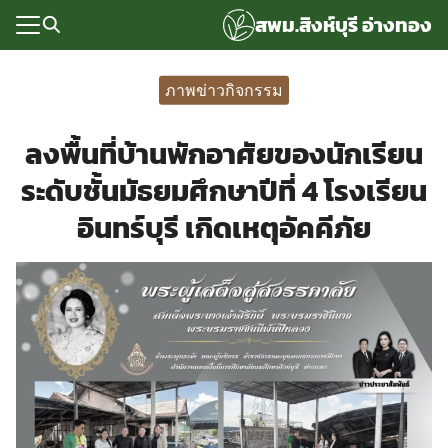
Skip
สพม.สิงห์บุรี อ่างทอง
to
content
Search
for:
ภาพข่าวกิจกรรม
แรก
ลงพื้นที่บ้านพักอาศัยของนักเรียน
rvice
ระดับชั้นมัธยมศึกษาปีที่ 4 โรงเรียน
ลพื้นฐาน
อินทร์บุรี เกิดเหตุอัคคีภัย
อเรา
ซด์กลุ่มงาน
่ระบบ