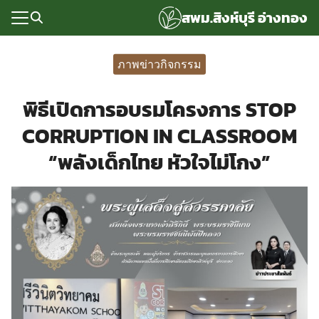
Skip
สพม.สิงห์บุรี อ่างทอง
to
content
Search
for:
ภาพข่าวกิจกรรม
แรก
พิธีเปิดการอบรมโครงการ STOP
rvice
CORRUPTION IN CLASSROOM
ลพื้นฐาน
“พลังเด็กไทย หัวใจไม่โกง”
อเรา
ซด์กลุ่มงาน
่ระบบ