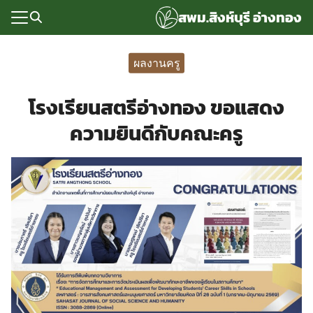
Skip
สพม.สิงห์บุรี อ่างทอง
to
content
Search
for:
ผลงานครู
แรก
โรงเรียนสตรีอ่างทอง ขอแสดง
rvice
ความยินดีกับคณะครู
ลพื้นฐาน
อเรา
ซด์กลุ่มงาน
่ระบบ