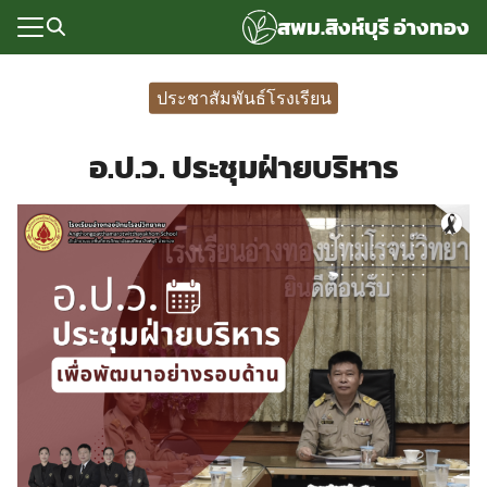
Skip
สพม.สิงห์บุรี อ่างทอง
to
content
Search
for:
ประชาสัมพันธ์โรงเรียน
แรก
อ.ป.ว. ประชุมฝ่ายบริหาร
rvice
ลพื้นฐาน
อเรา
ซด์กลุ่มงาน
่ระบบ