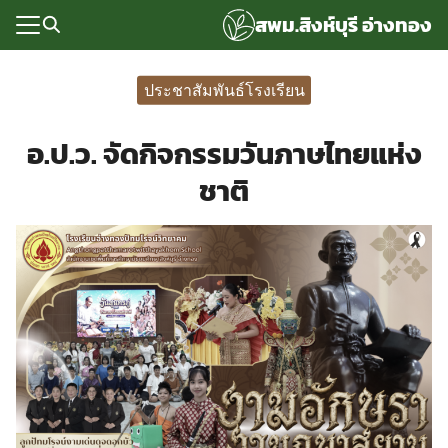
Skip
สพม.สิงห์บุรี อ่างทอง
to
content
Search
for:
ประชาสัมพันธ์โรงเรียน
แรก
อ.ป.ว. จัดกิจกรรมวันภาษไทยแห่ง
rvice
ชาติ
ลพื้นฐาน
อเรา
ซด์กลุ่มงาน
่ระบบ