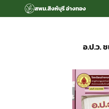
Skip
สพม.สิงห์บุรี อ่างทอง
to
content
S
fo
แรก
rvice
อ.ป.ว. 
ลพื้นฐาน
อเรา
ซด์กลุ่มงาน
่ระบบ