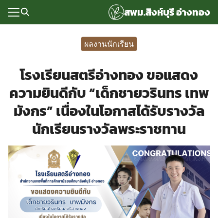
Skip
สพม.สิงห์บุรี อ่างทอง
to
content
Search
for:
ผลงานนักเรียน
แรก
โรงเรียนสตรีอ่างทอง ขอแสดง
rvice
ความยินดีกับ “เด็กชายวรินทร เทพ
ลพื้นฐาน
มังกร” เนื่องในโอกาสได้รับรางวัล
อเรา
นักเรียนรางวัลพระราชทาน
ซด์กลุ่มงาน
่ระบบ