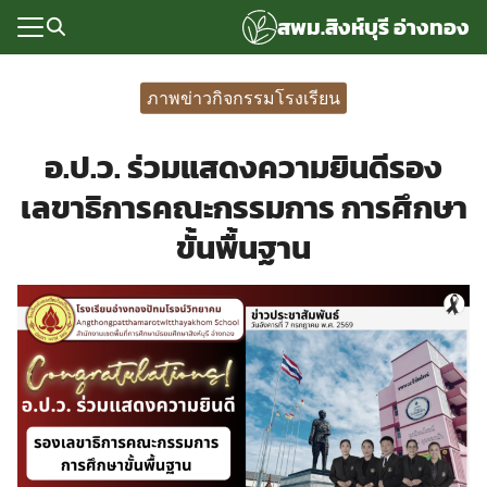
Skip
สพม.สิงห์บุรี อ่างทอง
to
content
Search
for:
ภาพข่าวกิจกรรมโรงเรียน
แรก
อ.ป.ว. ร่วมแสดงความยินดีรอง
rvice
เลขาธิการคณะกรรมการ การศึกษา
ลพื้นฐาน
ขั้นพื้นฐาน
อเรา
ซด์กลุ่มงาน
่ระบบ