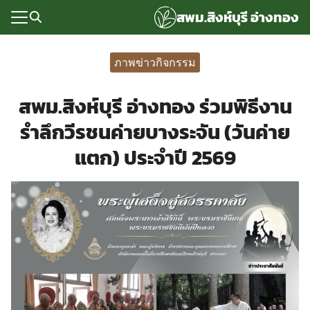
Skip
สพม.สิงห์บุรี อ่างทอง
to
content
Search
for:
ภาพข่าวกิจกรรม
แรก
สพม.สิงห์บุรี อ่างทอง ร่วมพิธีงาน
rvice
รำลึกวีรชนค่ายบางระจัน (วันค่าย
ลพื้นฐาน
แตก) ประจำปี 2569
อเรา
ซด์กลุ่มงาน
่ระบบ