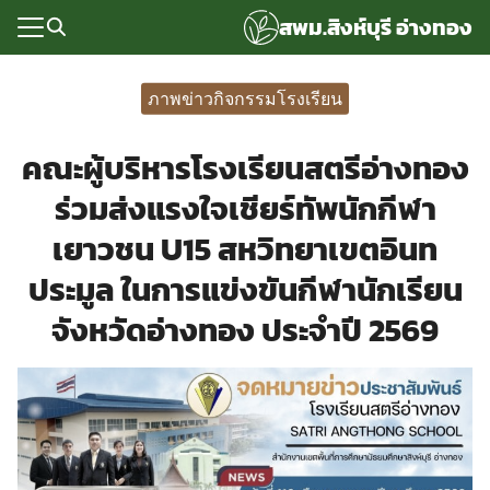
Skip
สพม.สิงห์บุรี อ่างทอง
to
content
Search
for:
ภาพข่าวกิจกรรมโรงเรียน
แรก
คณะผู้บริหารโรงเรียนสตรีอ่างทอง
rvice
ร่วมส่งแรงใจเชียร์ทัพนักกีฬา
ลพื้นฐาน
เยาวชน U15 สหวิทยาเขตอินท
อเรา
ประมูล ในการแข่งขันกีฬานักเรียน
ซด์กลุ่มงาน
จังหวัดอ่างทอง ประจำปี 2569
่ระบบ