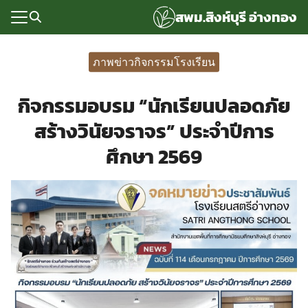
Skip
สพม.สิงห์บุรี อ่างทอง
to
content
Search
for:
ภาพข่าวกิจกรรมโรงเรียน
แรก
กิจกรรมอบรม “นักเรียนปลอดภัย
rvice
สร้างวินัยจราจร” ประจำปีการ
ลพื้นฐาน
ศึกษา 2569
อเรา
ซด์กลุ่มงาน
่ระบบ